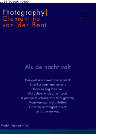
1058790209749600.
Photography
|
Clementine
van der Bent
Als de nacht valt
Hoe geef ik me over aan de nacht,
Ik hunker naar haar mysterie
Maar nu nog even niet.
Wat gebeurt er als zij mij ziet?
Ik probeer te schuilen voor haar gevaren,
Maar kan haar niet ontwijken
Of ik me nu overgeef of niet,
ze is al onderweg.
Model: Tamara nijhof