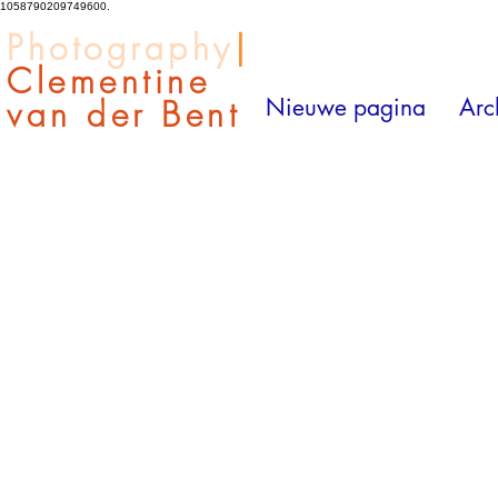
1058790209749600.
Photography
|
Clementine
van der Bent
Nieuwe pagina
Arc